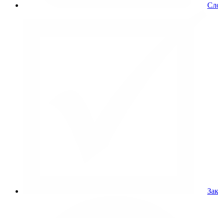
Сл
Зак