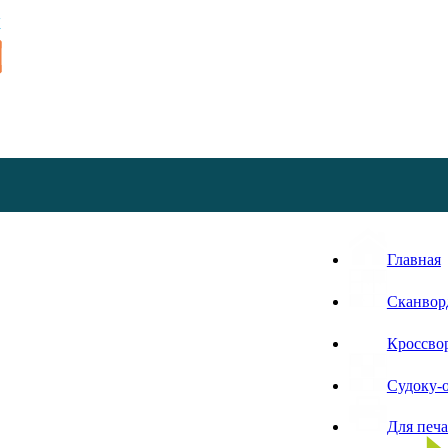
Главная
Сканвор
Кроссво
Судоку-
Для печ