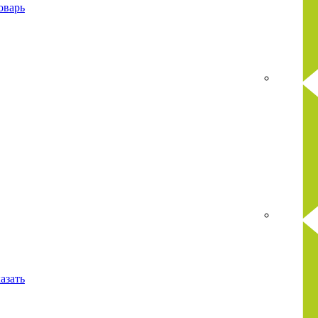
оварь
азать