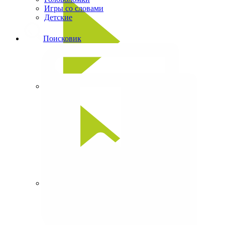
Игры со словами
Детские
Поисковик
Сканворды
Кроссворды