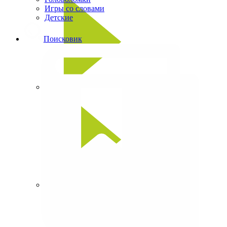
Игры со словами
Детские
Поисковик
Сканворды
Кроссворды