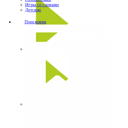
Игры со словами
Детские
Поисковик
Сканворды
Кроссворды