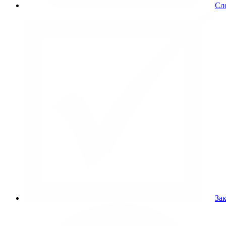
Сл
Зак