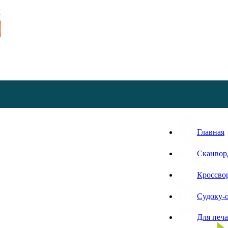
Главная
Сканвор
Кроссво
Судоку-
Для печ