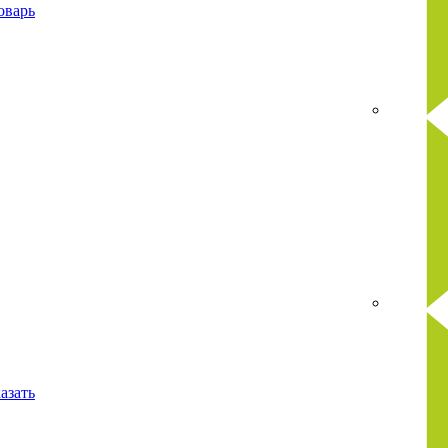
оварь
азать