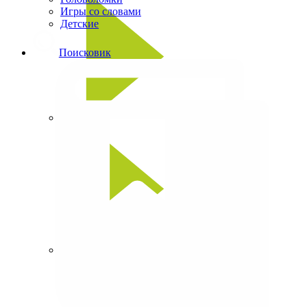
Игры со словами
Детские
Поисковик
Сканворды
Кроссворды