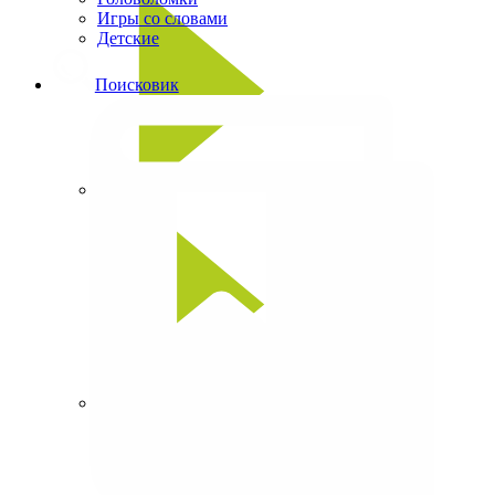
Игры со словами
Детские
Поисковик
Сканворды
Кроссворды